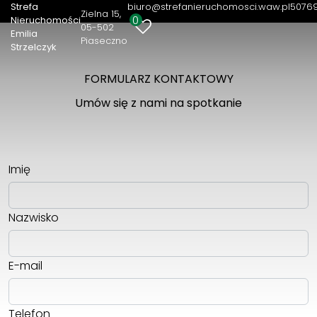
Strefa
biuro@strefanieruchomosci.waw.pl
5076
Zielna 15
0
Nieruchomości
05-502
Emilia
Piaseczno
Strzelczyk
FORMULARZ KONTAKTOWY
Umów się z nami na spotkanie
Imię
Nazwisko
E-mail
Telefon